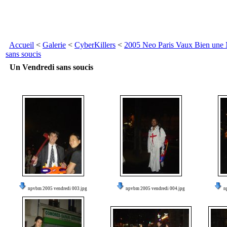
Accueil
<
Galerie
<
CyberKillers
<
2005 Neo Paris Vaux Bien une
sans soucis
Un Vendredi sans soucis
npvbm 2005 vendredi 003.jpg
npvbm 2005 vendredi 004.jpg
n