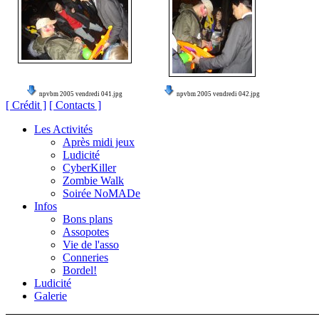
npvbm 2005 vendredi 041.jpg
npvbm 2005 vendredi 042.jpg
[ Crédit ]
[ Contacts ]
Les Activités
Après midi jeux
Ludicité
CyberKiller
Zombie Walk
Soirée NoMADe
Infos
Bons plans
Assopotes
Vie de l'asso
Conneries
Bordel!
Ludicité
Galerie