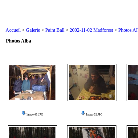
Accueil
<
Galerie
<
Paint Ball
<
2002-11-02 Madforest
<
Photos Al
Photos Alba
Image-03.JPG
Image-02.JPG