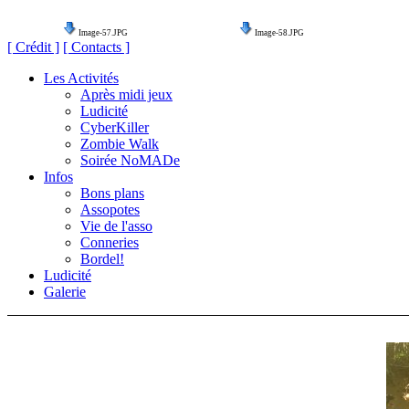
Image-57.JPG
Image-58.JPG
[ Crédit ]
[ Contacts ]
Les Activités
Après midi jeux
Ludicité
CyberKiller
Zombie Walk
Soirée NoMADe
Infos
Bons plans
Assopotes
Vie de l'asso
Conneries
Bordel!
Ludicité
Galerie