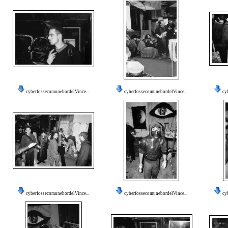
cyberfossecomunebordelVince...
cyberfossecomunebordelVince...
cy
cyberfossecomunebordelVince...
cyberfossecomunebordelVince...
cy