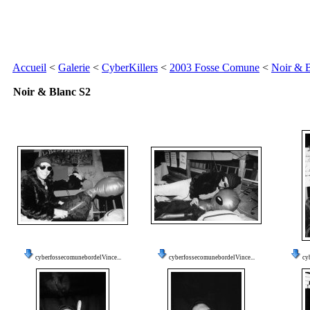
Accueil
<
Galerie
<
CyberKillers
<
2003 Fosse Comune
<
Noir & 
Noir & Blanc S2
cyberfossecomunebordelVince...
cyberfossecomunebordelVince...
cy