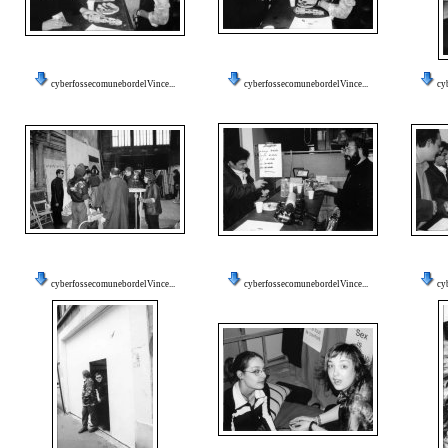
cyberfossecomunebordelVince...
cyberfossecomunebordelVince...
cy
cyberfossecomunebordelVince...
cyberfossecomunebordelVince...
cy