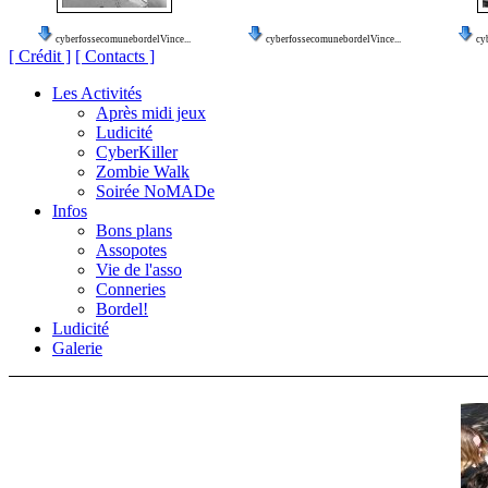
cyberfossecomunebordelVince...
cyberfossecomunebordelVince...
cy
[ Crédit ]
[ Contacts ]
Les Activités
Après midi jeux
Ludicité
CyberKiller
Zombie Walk
Soirée NoMADe
Infos
Bons plans
Assopotes
Vie de l'asso
Conneries
Bordel!
Ludicité
Galerie