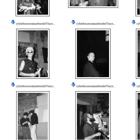
cyberfossecomunebordelVince...
cyberfossecomunebordelVince...
cy
cyberfossecomunebordelVince...
cyberfossecomunebordelVince...
cy