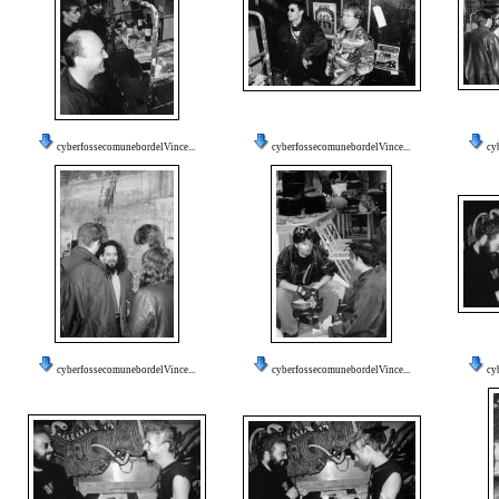
cyberfossecomunebordelVince...
cyberfossecomunebordelVince...
cy
cyberfossecomunebordelVince...
cyberfossecomunebordelVince...
cy