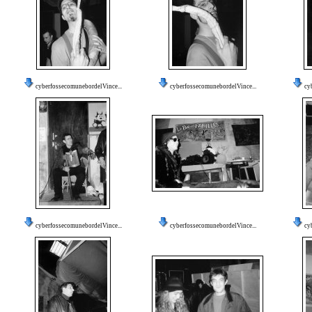
cyberfossecomunebordelVince...
cyberfossecomunebordelVince...
cy
cyberfossecomunebordelVince...
cyberfossecomunebordelVince...
cy