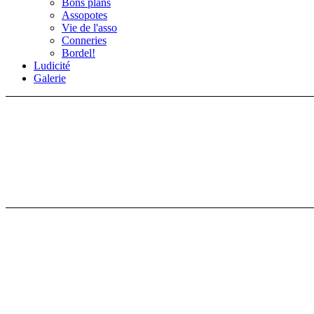
Bons plans
Assopotes
Vie de l'asso
Conneries
Bordel!
Ludicité
Galerie