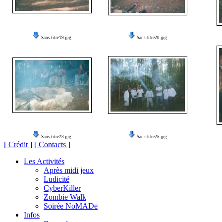
Sans titre19.jpg
Sans titre20.jpg
Sans titre23.jpg
Sans titre25.jpg
[ Crédit ]
[ Contacts ]
Les Activités
Après midi jeux
Ludicité
CyberKiller
Zombie Walk
Soirée NoMADe
Infos