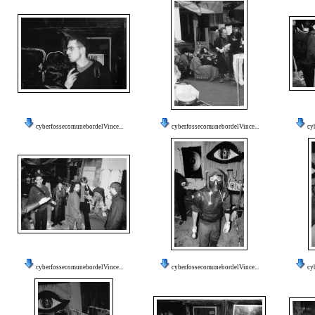
cyberfossecomunebordelVince...
cyberfossecomunebordelVince...
cy
cyberfossecomunebordelVince...
cyberfossecomunebordelVince...
cy