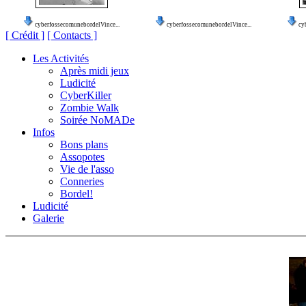
cyberfossecomunebordelVince...
cyberfossecomunebordelVince...
cy
[ Crédit ]
[ Contacts ]
Les Activités
Après midi jeux
Ludicité
CyberKiller
Zombie Walk
Soirée NoMADe
Infos
Bons plans
Assopotes
Vie de l'asso
Conneries
Bordel!
Ludicité
Galerie