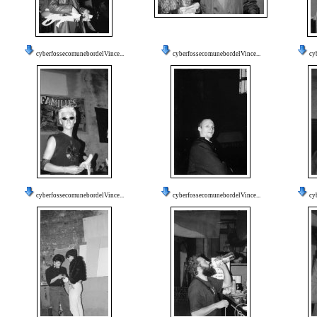
cyberfossecomunebordelVince...
cyberfossecomunebordelVince...
cy
cyberfossecomunebordelVince...
cyberfossecomunebordelVince...
cy