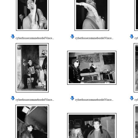
cyberfossecomunebordelVince...
cyberfossecomunebordelVince...
cy
cyberfossecomunebordelVince...
cyberfossecomunebordelVince...
cy