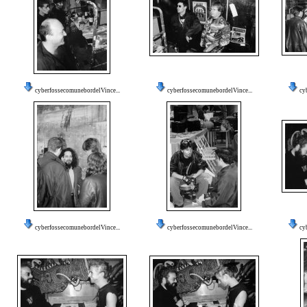
cyberfossecomunebordelVince...
cyberfossecomunebordelVince...
cy
cyberfossecomunebordelVince...
cyberfossecomunebordelVince...
cy