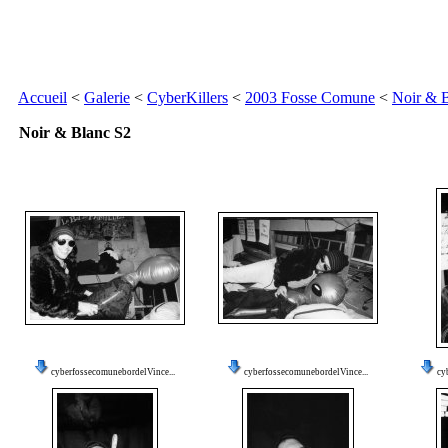
Accueil
<
Galerie
<
CyberKillers
<
2003 Fosse Comune
<
Noir & 
Noir & Blanc S2
cyberfossecomunebordelVince...
cyberfossecomunebordelVince...
cy