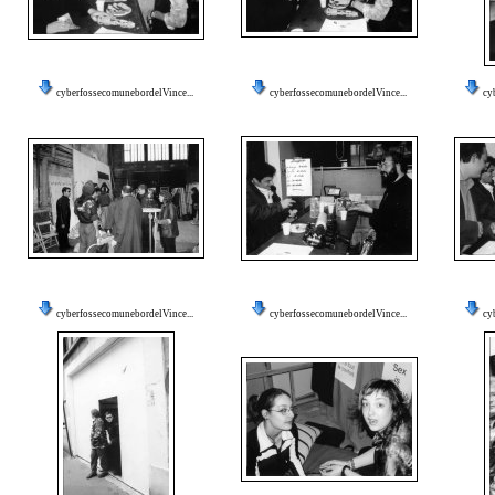
cyberfossecomunebordelVince...
cyberfossecomunebordelVince...
cy
cyberfossecomunebordelVince...
cyberfossecomunebordelVince...
cy