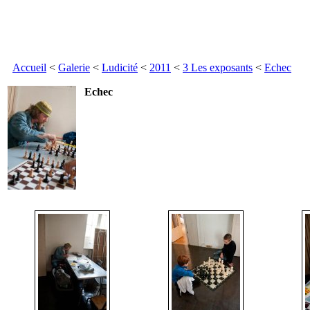
Accueil
<
Galerie
<
Ludicité
<
2011
<
3 Les exposants
<
Echec
Echec