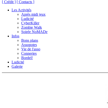
[ Crédit ]
[ Contacts ]
Les Activités
Après midi jeux
Ludicité
CyberKiller
Zombie Walk
Soirée NoMADe
Infos
Bons plans
Assopotes
Vie de l'asso
Conneries
Bordel!
Ludicité
Galerie