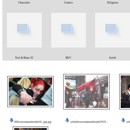
Charcudoc
Comico
Diligence
Noir & Blanc S2
RDV
Soirée
00fossecomunebordel16_jpg.jpg
cyberfossecommunebordel2919...
cyb