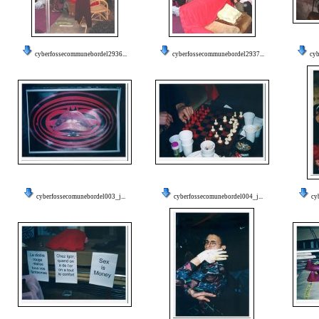
cyberfossecommunebordel2936...
cyberfossecommunebordel2937...
cyb
cyberfossecomunebordel003_j...
cyberfossecomunebordel004_j...
cy