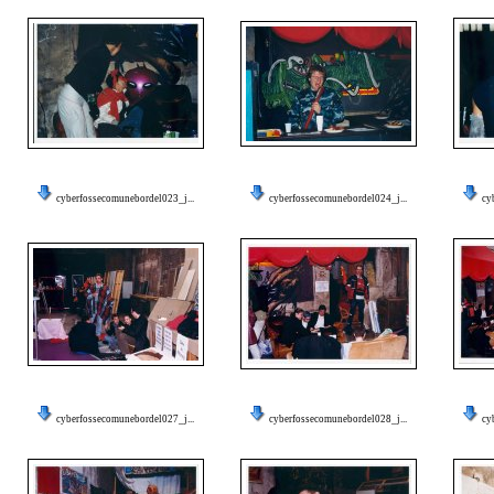
cyberfossecomunebordel023_j...
cyberfossecomunebordel024_j...
cy
cyberfossecomunebordel027_j...
cyberfossecomunebordel028_j...
cy