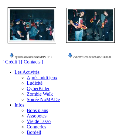
cyberfossecomunebordelSO019...
cyberfossecomunebordelSO020...
[ Crédit ]
[ Contacts ]
Les Activités
Après midi jeux
Ludicité
CyberKiller
Zombie Walk
Soirée NoMADe
Infos
Bons plans
Assopotes
Vie de l'asso
Conneries
Bordel!