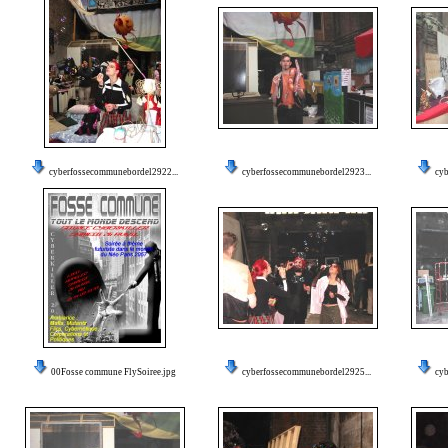
cyberfossecommunebordel2922...
cyberfossecommunebordel2923...
cyb
00Fosse commune FlySoiree.jpg
cyberfossecommunebordel2925...
cyb