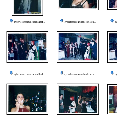
cyberfossecomunebordellesfi...
cyberfossecomunebordellesfi...
cy
cyberfossecomunebordellesfi...
cyberfossecomunebordellesfi...
cy