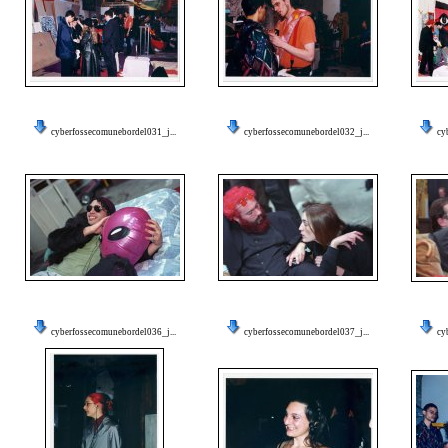
cyberfossecomunebordel031_j...
cyberfossecomunebordel032_j...
cy
cyberfossecomunebordel036_j...
cyberfossecomunebordel037_j...
cy