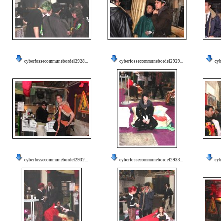
cyberfossecommunebordel2928...
cyberfossecommunebordel2929...
cyb
cyberfossecommunebordel2932...
cyberfossecommunebordel2933...
cyb