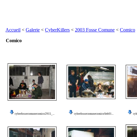
Accueil
<
Galerie
<
CyberKillers
<
2003 Fosse Comune
<
Comico
Comico
cyberfossecomunecomico2915_...
cyberfossecomunecomicoSeb01...
cyb