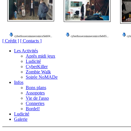
cyberfossecomunecomicoSeb04...
cyberfossecomunecomicoSeb05...
cyb
[ Crédit ]
[ Contacts ]
Les Activités
Après midi jeux
Ludicité
CyberKiller
Zombie Walk
Soirée NoMADe
Infos
Bons plans
Assopotes
Vie de l'asso
Conneries
Bordel!
Ludicité
Galerie