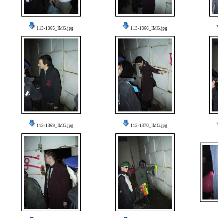
113-1365_IMG.jpg
113-1366_IMG.jpg
113-1369_IMG.jpg
113-1370_IMG.jpg