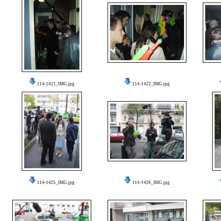
114-1421_IMG.jpg
114-1422_IMG.jpg
114-1425_IMG.jpg
114-1426_IMG.jpg