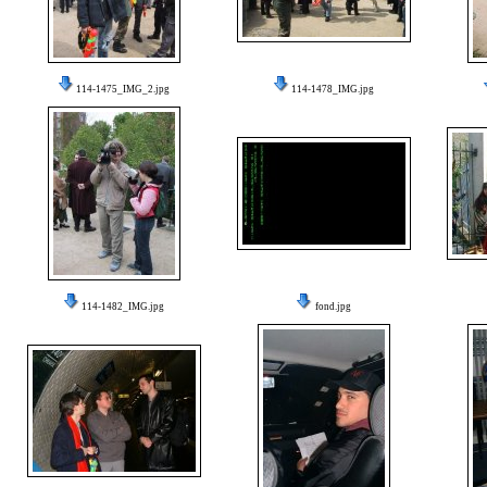
114-1475_IMG_2.jpg
114-1478_IMG.jpg
114-1482_IMG.jpg
fond.jpg