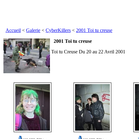
Accueil
<
Galerie
<
CyberKillers
<
2001 Toi tu creuse
2001 Toi tu creuse
Toi tu Creuse Du 20 au 22 Avril 2001