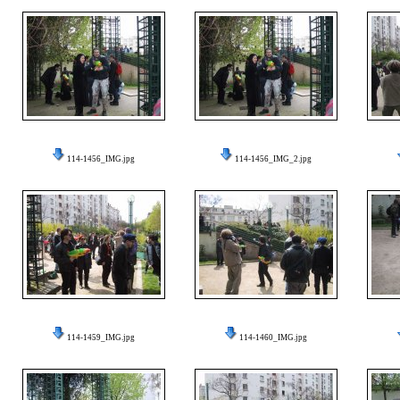
114-1456_IMG.jpg
114-1456_IMG_2.jpg
114-1459_IMG.jpg
114-1460_IMG.jpg