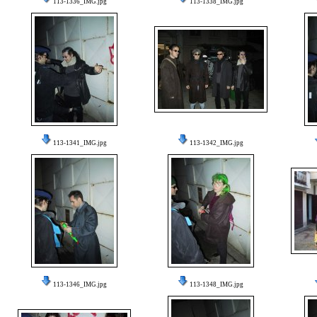
113-1336_IMG.jpg
113-1338_IMG.jpg
113-1341_IMG.jpg
113-1342_IMG.jpg
113-1346_IMG.jpg
113-1348_IMG.jpg