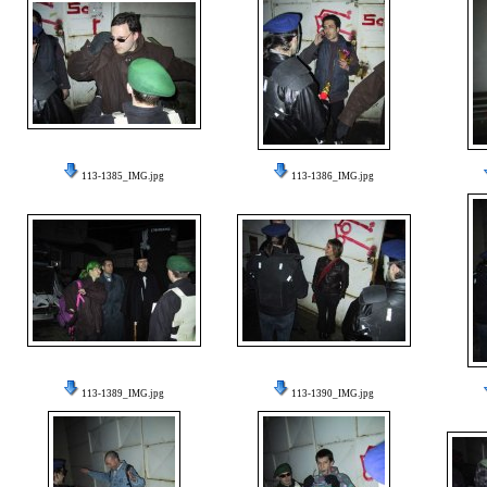
113-1385_IMG.jpg
113-1386_IMG.jpg
113-1389_IMG.jpg
113-1390_IMG.jpg