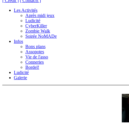
[ Crédit ]
[ Contacts ]
Les Activités
Après midi jeux
Ludicité
CyberKiller
Zombie Walk
Soirée NoMADe
Infos
Bons plans
Assopotes
Vie de l'asso
Conneries
Bordel!
Ludicité
Galerie