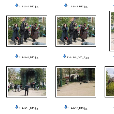
114-1444_IMG.jpg
114-1445_IMG.jpg
114-1448_IMG.jpg
114-1448_IMG_2.jpg
114-1451_IMG.jpg
114-1452_IMG.jpg