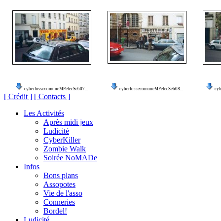
cyberfossecomuneMPelecSeb07...
cyberfossecomuneMPelecSeb08...
cyb
[ Crédit ]
[ Contacts ]
Les Activités
Après midi jeux
Ludicité
CyberKiller
Zombie Walk
Soirée NoMADe
Infos
Bons plans
Assopotes
Vie de l'asso
Conneries
Bordel!
Ludicité