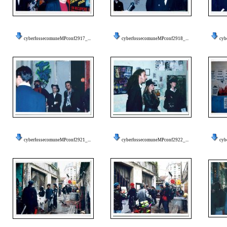
cyberfossecomuneMPconf2917_...
cyberfossecomuneMPconf2918_...
cyb
cyberfossecomuneMPconf2921_...
cyberfossecomuneMPconf2922_...
cyb