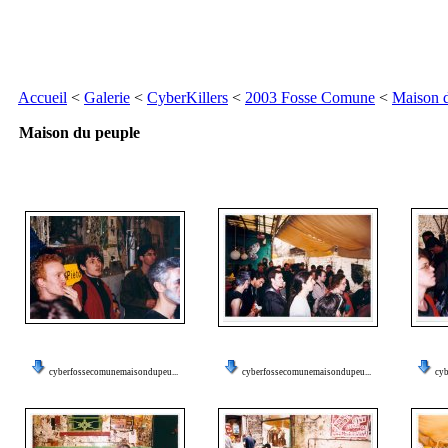
Accueil
<
Galerie
<
CyberKillers
<
2003 Fosse Comune
<
Maison 
Maison du peuple
cyberfossecomunemaisondupeu...
cyberfossecomunemaisondupeu...
cyb