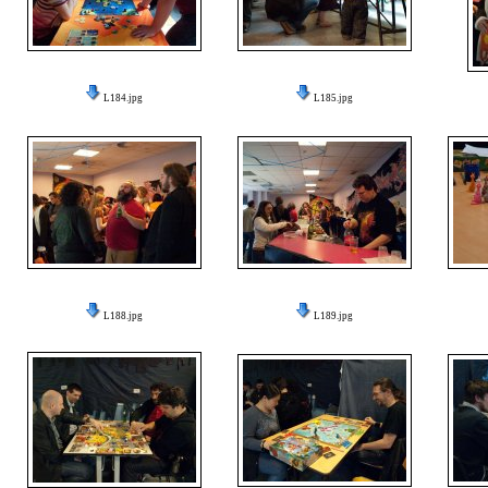
L184.jpg
L185.jpg
L188.jpg
L189.jpg