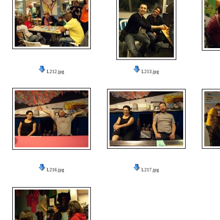
L212.jpg
L213.jpg
L216.jpg
L217.jpg