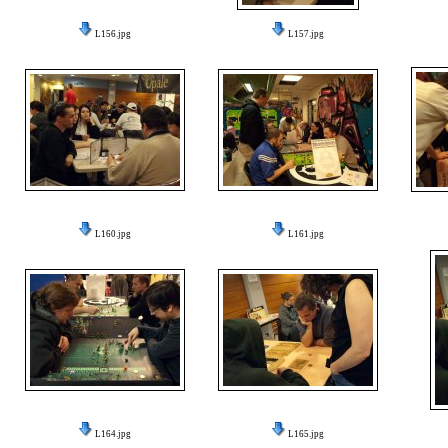
L156.jpg
L157.jpg
L160.jpg
L161.jpg
L164.jpg
L165.jpg