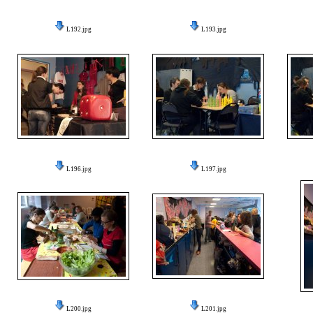
L192.jpg
L193.jpg
L196.jpg
L197.jpg
L200.jpg
L201.jpg