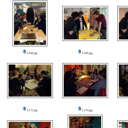
L168.jpg
L169.jpg
L172.jpg
L173.jpg