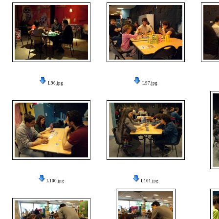
L96.jpg
L97.jpg
L100.jpg
L101.jpg