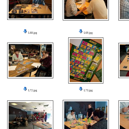
L68.jpg
L69.jpg
L72.jpg
L73.jpg