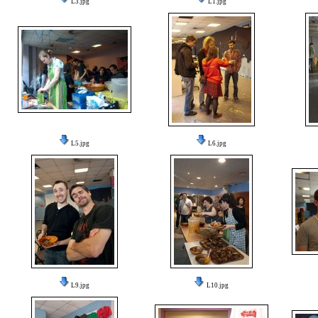
L3.jpg
L1.jpg
L5.jpg
L6.jpg
L9.jpg
L10.jpg