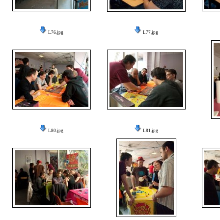
L76.jpg
L77.jpg
L80.jpg
L81.jpg