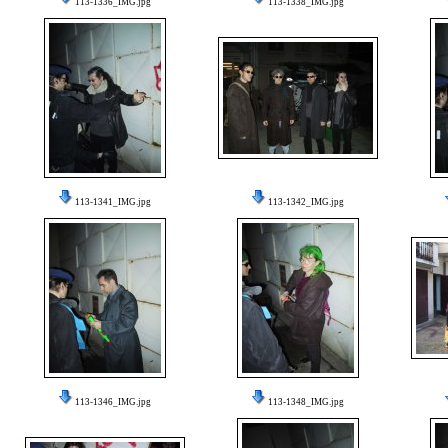
113-1336_IMG.jpg
113-1338_IMG.jpg
113-1341_IMG.jpg
113-1342_IMG.jpg
113-1346_IMG.jpg
113-1348_IMG.jpg