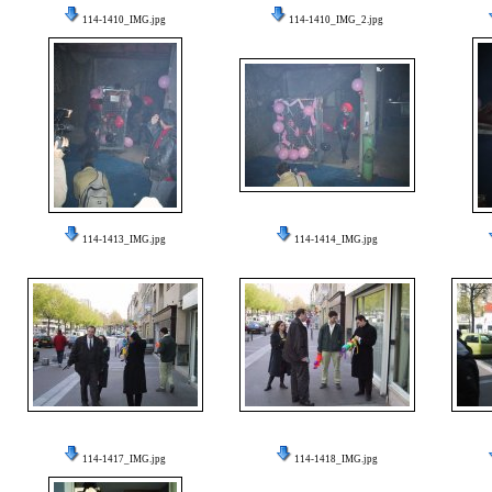
114-1410_IMG.jpg
114-1410_IMG_2.jpg
114-1413_IMG.jpg
114-1414_IMG.jpg
114-1417_IMG.jpg
114-1418_IMG.jpg