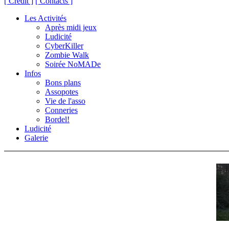
[ Crédit ]
[ Contacts ]
Les Activités
Après midi jeux
Ludicité
CyberKiller
Zombie Walk
Soirée NoMADe
Infos
Bons plans
Assopotes
Vie de l'asso
Conneries
Bordel!
Ludicité
Galerie