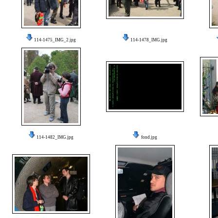
114-1475_IMG_2.jpg
114-1478_IMG.jpg
114-1482_IMG.jpg
fond.jpg