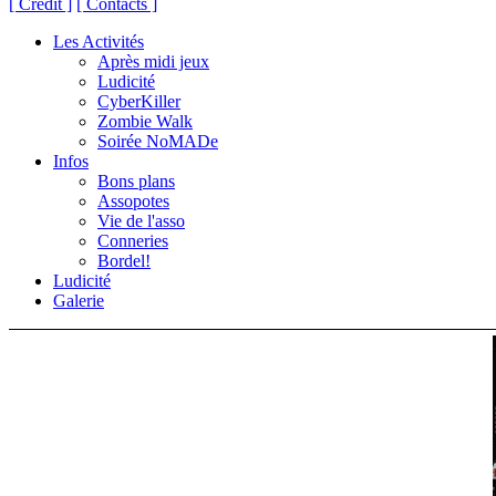
[ Crédit ]
[ Contacts ]
Les Activités
Après midi jeux
Ludicité
CyberKiller
Zombie Walk
Soirée NoMADe
Infos
Bons plans
Assopotes
Vie de l'asso
Conneries
Bordel!
Ludicité
Galerie