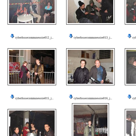
cyberfossecommunesoire012_j...
cyberfossecommunesoire013_j...
cy
cyberfossecommunesoire015_j...
cyberfossecommunesoire016_j...
cy