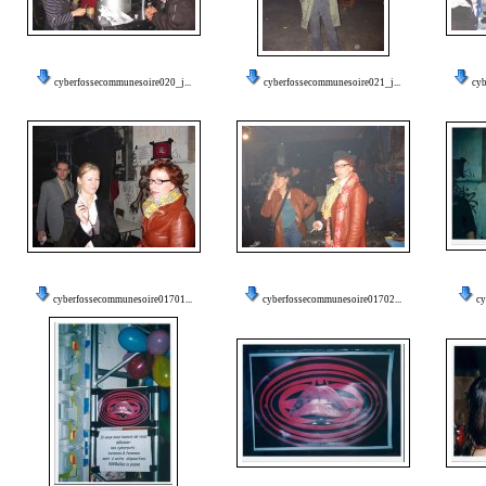
cyberfossecommunesoire020_j...
cyberfossecommunesoire021_j...
cy
cyberfossecommunesoire01701...
cyberfossecommunesoire01702...
cy