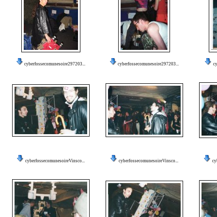
cyberfossecomunesoire297203...
cyberfossecomunesoire297203...
cy
cyberfossecomunesoireVinsco...
cyberfossecomunesoireVinsco...
cy