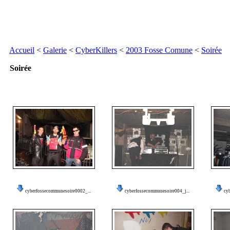
Accueil
<
Galerie
<
CyberKillers
<
2003 Fosse Comune
<
Soirée
Soirée
cyberfossecommunesoire0002_...
cyberfossecommunesoire004_j...
cy