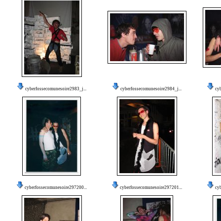
cyberfossecomunesoire2983_j...
cyberfossecomunesoire2984_j...
cy
cyberfossecomunesoire297200...
cyberfossecomunesoire297201...
cy