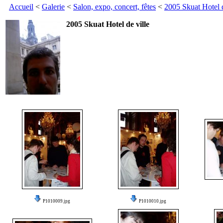
Accueil
<
Galerie
<
Salon, expo, concert, fêtes
<
2005 Skuat Hotel d
2005 Skuat Hotel de ville
P1010009.jpg
P1010010.jpg