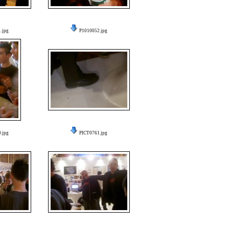
.jpg
P1010052.jpg
.jpg
PICT0761.jpg