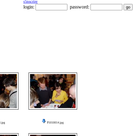
s'inscrire
login:
password:
.jpg
P1010014.jpg