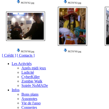
PICT0762.jpg
PICT0763.jpg
PICT0768.jpg
PICT0769.jpg
[ Crédit ]
[ Contacts ]
Les Activités
Après midi jeux
Ludicité
CyberKiller
Zombie Walk
Soirée NoMADe
Infos
Bons plans
Assopotes
Vie de l'asso
Conneries