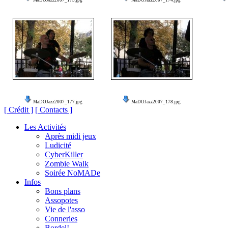
MaDOJazz2007_173.jpg
MaDOJazz2007_174.jpg
MaDOJazz2007_177.jpg
MaDOJazz2007_178.jpg
[ Crédit ]
[ Contacts ]
Les Activités
Après midi jeux
Ludicité
CyberKiller
Zombie Walk
Soirée NoMADe
Infos
Bons plans
Assopotes
Vie de l'asso
Conneries
Bordel!