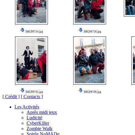
IMGP8754.jpg
IMGP8756.jpg
IMGP8765.jpg
IMGP8766.jpg
[ Crédit ]
[ Contacts ]
Les Activités
Après midi jeux
Ludicité
CyberKiller
Zombie Walk
Soirée NoMADe