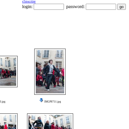
s'inscrire
login:
password:
.jpg
IMGP8751.jpg