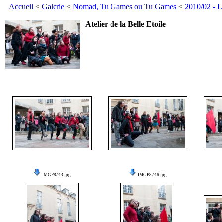
Accueil
<
Galerie
<
Nomad, Tu Games ou Tu Games
<
2010/02 - 
Atelier de la Belle Etoile
IMGP8743.jpg
IMGP8746.jpg