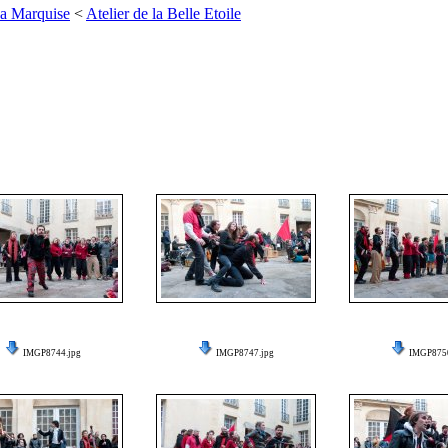
La Marquise
<
Atelier de la Belle Etoile
IMGP8744.jpg
IMGP8747.jpg
IMGP8750