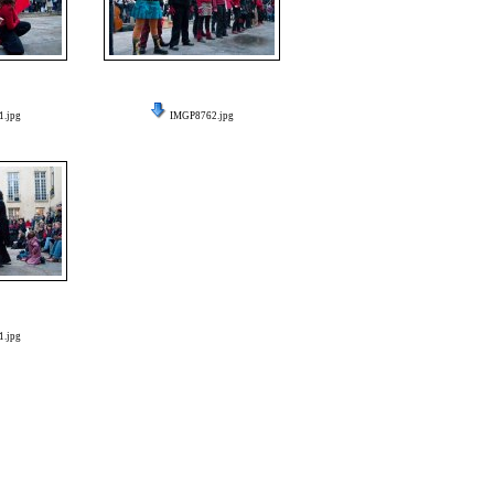
.jpg
IMGP8762.jpg
.jpg