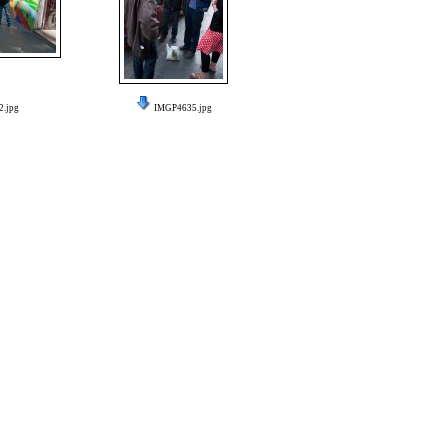
.jpg
IMGP4635.jpg