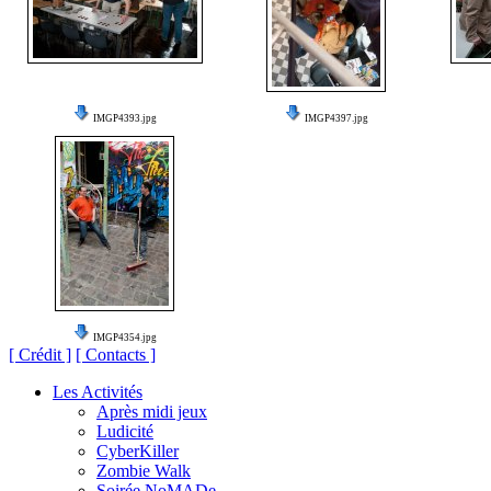
IMGP4393.jpg
IMGP4397.jpg
IMGP4354.jpg
[ Crédit ]
[ Contacts ]
Les Activités
Après midi jeux
Ludicité
CyberKiller
Zombie Walk
Soirée NoMADe