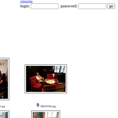
s'inscrire
login:
password:
.jpg
IMGP4366.jpg