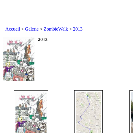
Accueil
<
Galerie
<
ZombieWalk
<
2013
2013