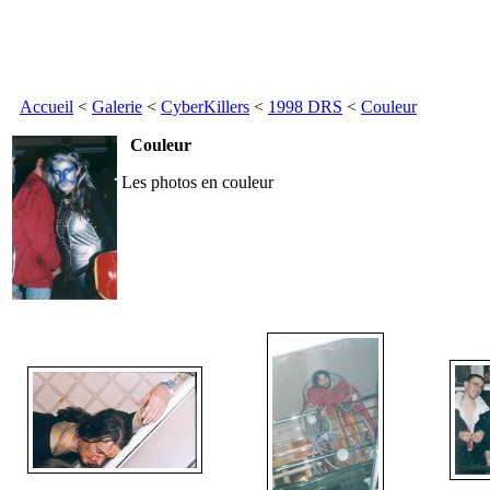
Accueil
<
Galerie
<
CyberKillers
<
1998 DRS
<
Couleur
Couleur
Les photos en couleur