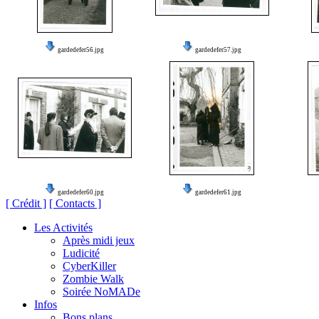
gardedefer56.jpg
gardedefer57.jpg
gardedefer60.jpg
gardedefer61.jpg
[ Crédit ]
[ Contacts ]
Les Activités
Après midi jeux
Ludicité
CyberKiller
Zombie Walk
Soirée NoMADe
Infos
Bons plans