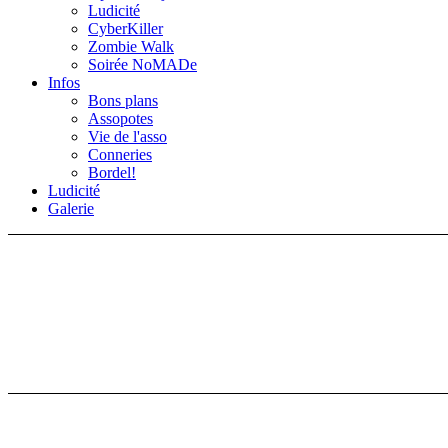
Ludicité
CyberKiller
Zombie Walk
Soirée NoMADe
Infos
Bons plans
Assopotes
Vie de l'asso
Conneries
Bordel!
Ludicité
Galerie