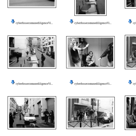
cyberfossecomunediligenceVi...
cyberfossecomunediligenceVi...
cy
cyberfossecomunediligenceVi...
cyberfossecomunediligenceVi...
cy