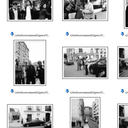
cyberfossecomunediligenceVi...
cyberfossecomunediligenceVi...
cy
cyberfossecomunediligenceVi...
cyberfossecomunediligenceVi...
cy