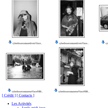
cyberfossecomunediversVince...
cyberfossecomunediversVince...
cy
cyberfossecomunerueVinceNB0...
cyberfossecomunerueVinceNB0...
[ Crédit ]
[ Contacts ]
Les Activités
Après midi jeux