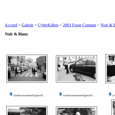
Accueil
<
Galerie
<
CyberKillers
<
2003 Fosse Comune
<
Noir & 
Noir & Blanc
cyberfossecomunediligenceVi...
cyberfossecomunediligenceVi...
cy