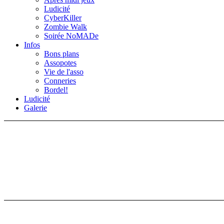
Ludicité
CyberKiller
Zombie Walk
Soirée NoMADe
Infos
Bons plans
Assopotes
Vie de l'asso
Conneries
Bordel!
Ludicité
Galerie