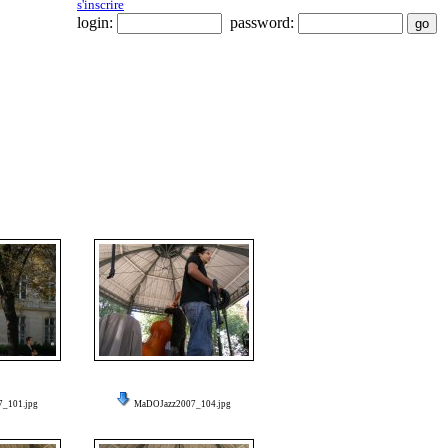
s'inscrire
login:
password:
_101.jpg
MaDOJazz2007_104.jpg