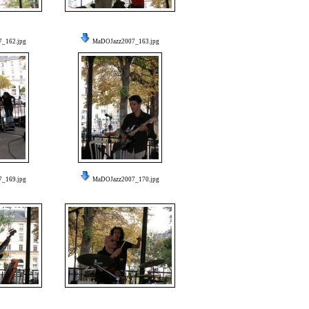
_162.jpg
MaDOJazz2007_163.jpg
_169.jpg
MaDOJazz2007_170.jpg