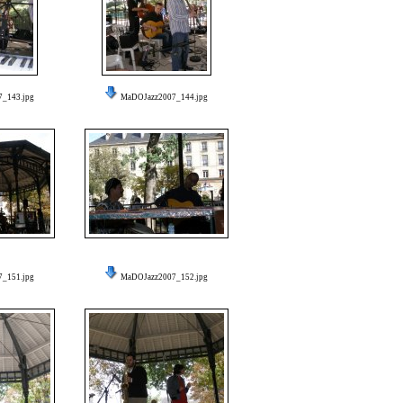
_143.jpg
MaDOJazz2007_144.jpg
_151.jpg
MaDOJazz2007_152.jpg