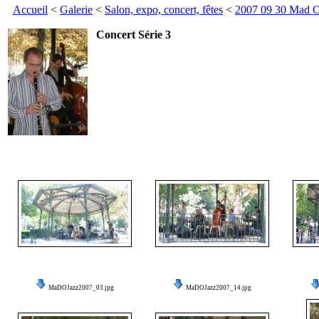
Accueil
<
Galerie
<
Salon, expo, concert, fêtes
<
2007 09 30 Mad O
Concert Série 3
MaDOJazz2007_03.jpg
MaDOJazz2007_14.jpg