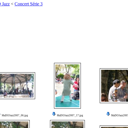
 Jazz
<
Concert Série 3
MaDOJazz2007_06.jpg
MaDOJazz2007_17.jpg
MaDOJazz2007