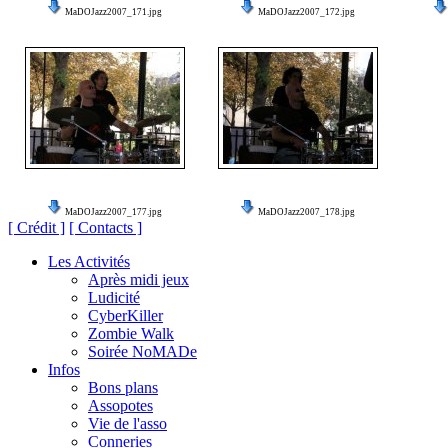
MaDOJazz2007_171.jpg
MaDOJazz2007_172.jpg
MaDOJazz2007_177.jpg
MaDOJazz2007_178.jpg
[ Crédit ]
[ Contacts ]
Les Activités
Après midi jeux
Ludicité
CyberKiller
Zombie Walk
Soirée NoMADe
Infos
Bons plans
Assopotes
Vie de l'asso
Conneries