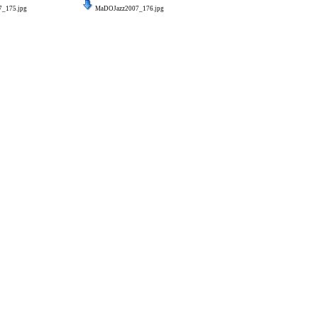
_175.jpg
MaDOJazz2007_176.jpg