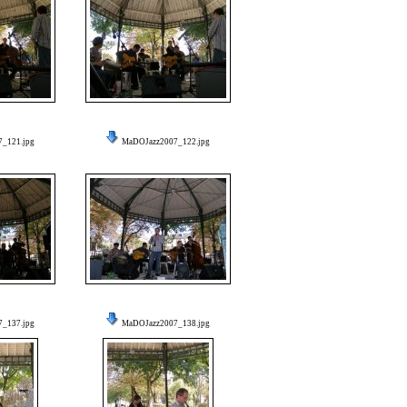
_121.jpg
MaDOJazz2007_122.jpg
_137.jpg
MaDOJazz2007_138.jpg