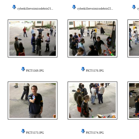
cyberkillervoirnicodebrie21...
cyberkillervoirnicodebrie22...
c
PICT1569.JPG
PICT1570.JPG
PICT1573.JPG
PICT1574.JPG