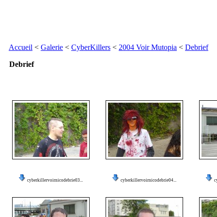
Accueil
<
Galerie
<
CyberKillers
<
2004 Voir Mutopia
<
Debrief
Debrief
cyberkillervoirnicodebrie03...
cyberkillervoirnicodebrie04...
c