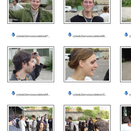
cyberkillervoirnicodebrie07...
cyberkillervoirnicodebrie08...
c
cyberkillervoirnicodebrie09...
cyberkillervoirnicodebrie10...
c