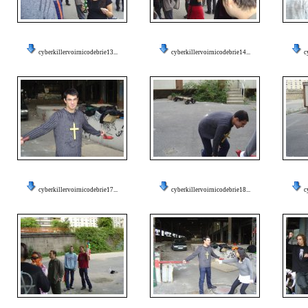
cyberkillervoirnicodebrie13...
cyberkillervoirnicodebrie14...
c
cyberkillervoirnicodebrie17...
cyberkillervoirnicodebrie18...
c