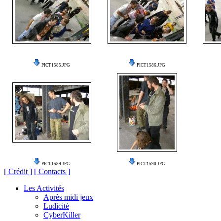
PICT1585.JPG
PICT1586.JPG
PICT1589.JPG
PICT1590.JPG
[ Crédit ]
[ Contacts ]
Les Activités
Après midi jeux
Ludicité
CyberKiller