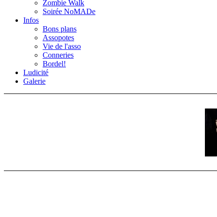
Zombie Walk
Soirée NoMADe
Infos
Bons plans
Assopotes
Vie de l'asso
Conneries
Bordel!
Ludicité
Galerie