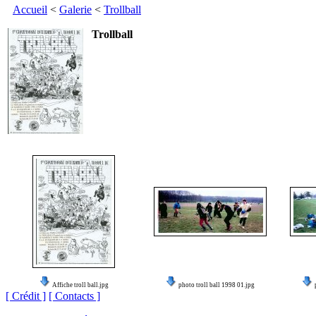
Accueil
<
Galerie
<
Trollball
Trollball
Affiche troll ball.jpg
photo troll ball 1998 01.jpg
[ Crédit ]
[ Contacts ]