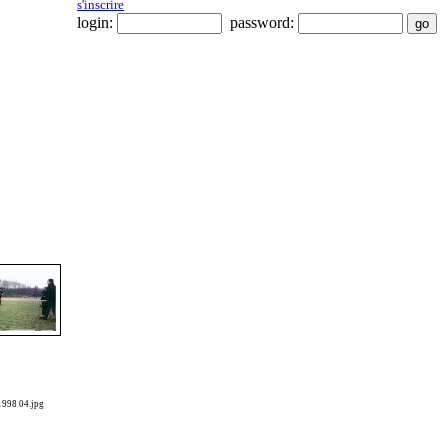
s'inscrire
login:
password:
 1998 04.jpg