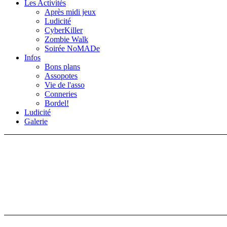
Les Activités
Après midi jeux
Ludicité
CyberKiller
Zombie Walk
Soirée NoMADe
Infos
Bons plans
Assopotes
Vie de l'asso
Conneries
Bordel!
Ludicité
Galerie