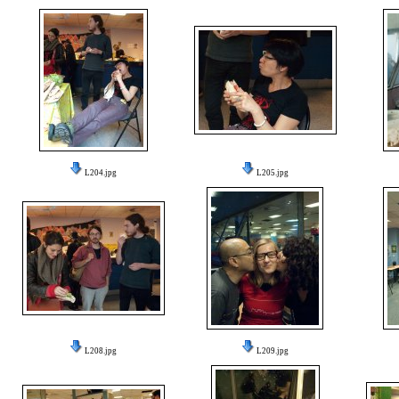
L204.jpg
L205.jpg
L208.jpg
L209.jpg