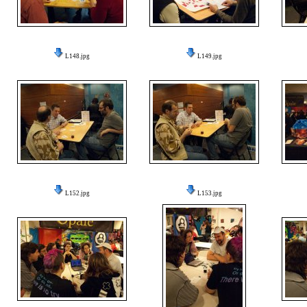
L148.jpg
L149.jpg
L152.jpg
L153.jpg