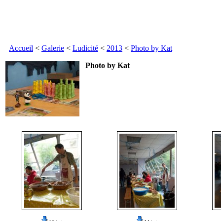
Accueil
<
Galerie
<
Ludicité
<
2013
<
Photo by Kat
Photo by Kat