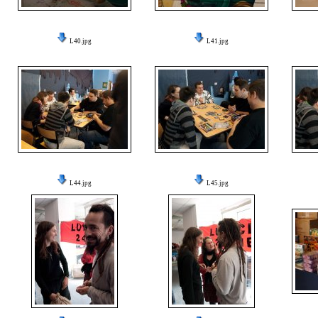
L40.jpg
L41.jpg
L44.jpg
L45.jpg