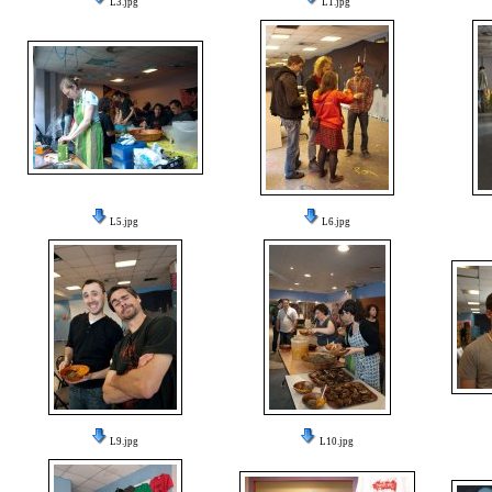
L3.jpg
L1.jpg
L5.jpg
L6.jpg
L9.jpg
L10.jpg