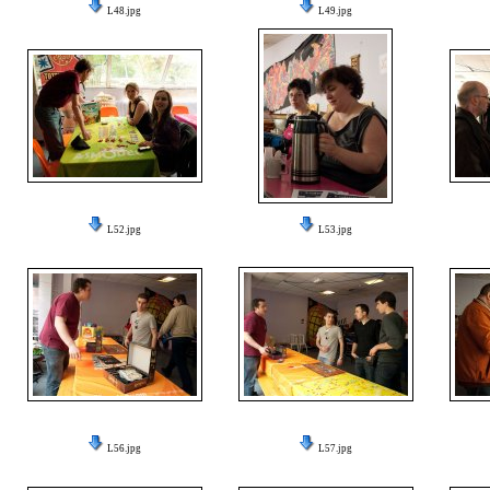
L48.jpg
L49.jpg
L52.jpg
L53.jpg
L56.jpg
L57.jpg