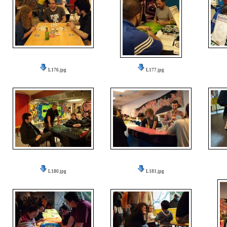
L176.jpg
L177.jpg
L180.jpg
L181.jpg