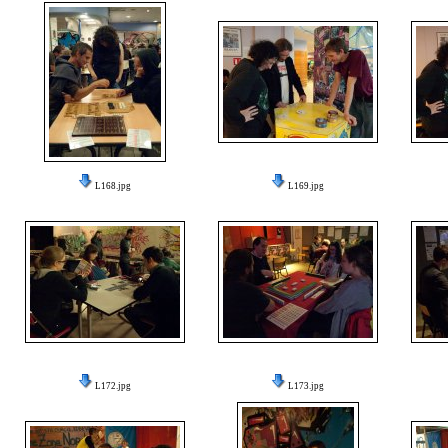
L168.jpg
L169.jpg
L172.jpg
L173.jpg