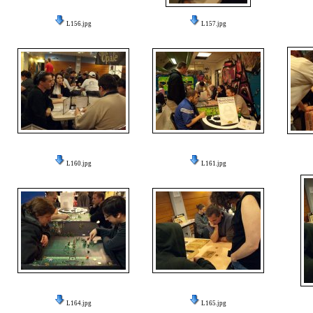
L156.jpg
L157.jpg
L160.jpg
L161.jpg
L164.jpg
L165.jpg