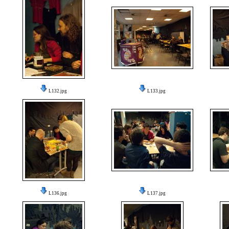
L132.jpg
L133.jpg
L136.jpg
L137.jpg