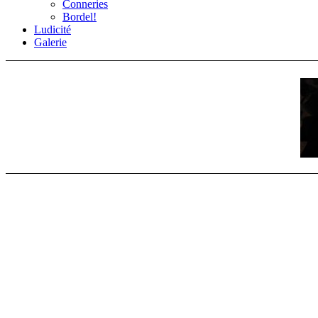
Conneries
Bordel!
Ludicité
Galerie