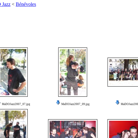
 Jazz
<
Bénévoles
MaDOJazz2007_07.jpg
MaDOJazz2007_09.jpg
MaDOJazz200