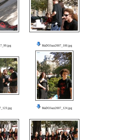
7_99.jpg
MaDOJazz2007_100.jpg
_123.jpg
MaDOJazz2007_124.jpg