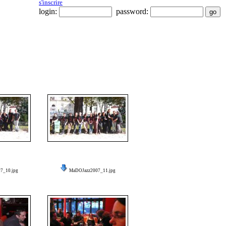
s'inscrire
login:
password:
7_10.jpg
MaDOJazz2007_11.jpg