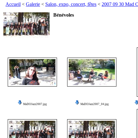
Accueil
<
Galerie
<
Salon, expo, concert, fêtes
<
2007 09 30 Mad O
Bénévoles
MaDOJazz2007.jpg
MaDOJazz2007_04.jpg