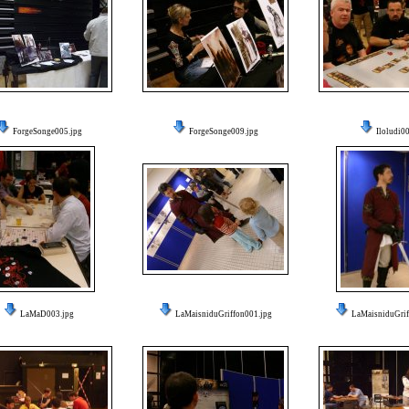
ForgeSonge005.jpg
ForgeSonge009.jpg
Iloludi00
LaMaD003.jpg
LaMaisniduGriffon001.jpg
LaMaisniduGrif