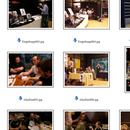
ForgeSonge003.jpg
ForgeSonge004.jpg
JohnDoe003.jpg
JohnDoe008.jpg