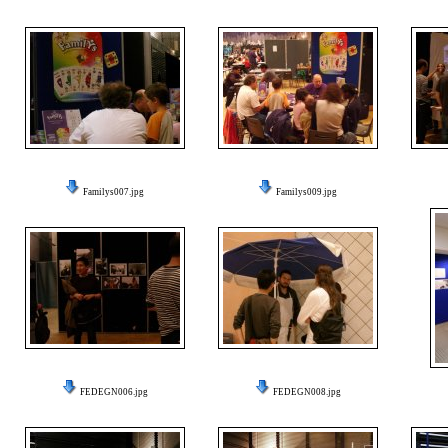
Familys007.jpg
Familys009.jpg
FEDEGN006.jpg
FEDEGN008.jpg