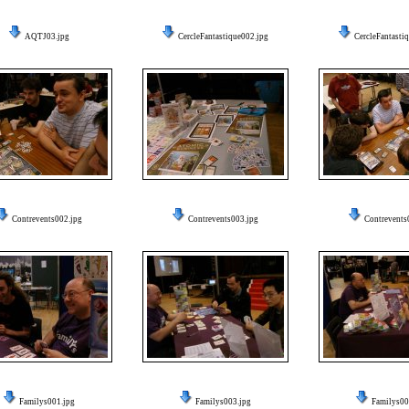
AQTJ03.jpg
CercleFantastique002.jpg
CercleFantasti
Contrevents002.jpg
Contrevents003.jpg
Contrevents
Familys001.jpg
Familys003.jpg
Familys00