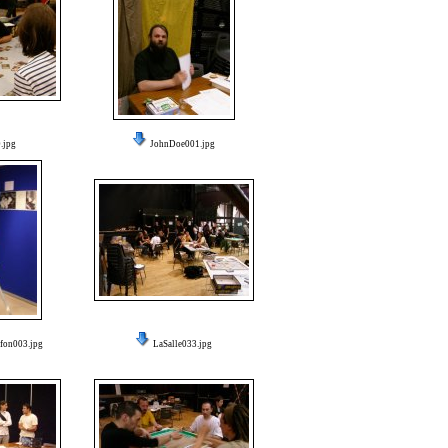
.jpg
JohnDoe001.jpg
fon003.jpg
LaSalle033.jpg