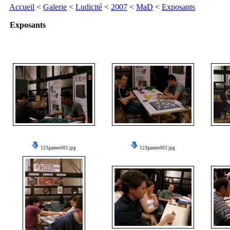
Accueil
<
Galerie
<
Ludicité
<
2007
<
MaD
<
Exposants
Exposants
123games001.jpg
123games002.jpg