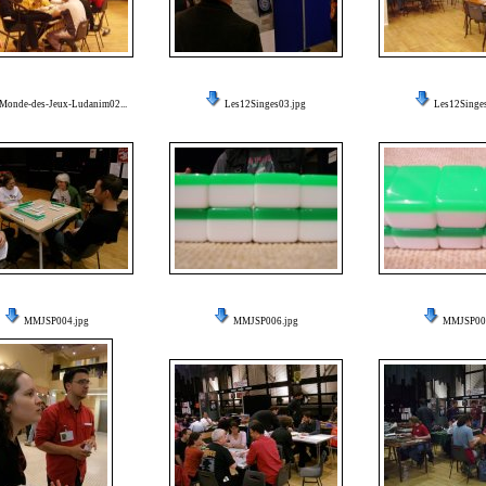
Monde-des-Jeux-Ludanim02...
Les12Singes03.jpg
Les12Singe
MMJSP004.jpg
MMJSP006.jpg
MMJSP007