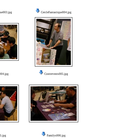
que003.jpg
CercleFantastique004.jpg
004.jpg
Contrevents005.jpg
5.jpg
Familys006.jpg