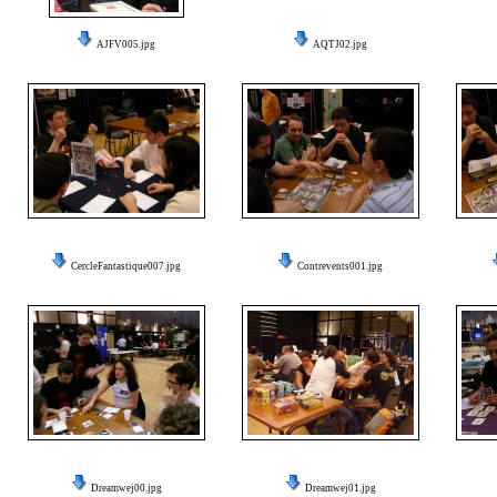
AJFV005.jpg
AQTJ02.jpg
CercleFantastique007.jpg
Contrevents001.jpg
Dreamwej00.jpg
Dreamwej01.jpg