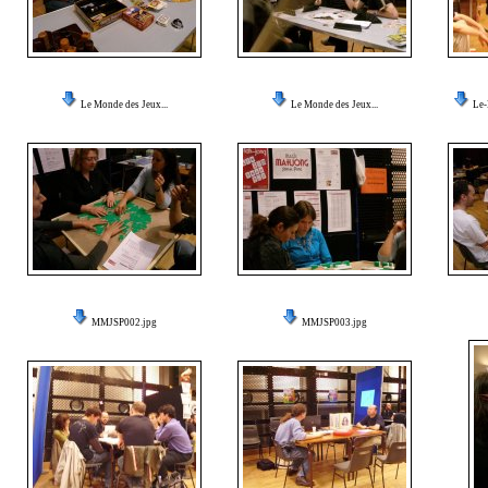
Le Monde des Jeux...
Le Monde des Jeux...
Le-
MMJSP002.jpg
MMJSP003.jpg