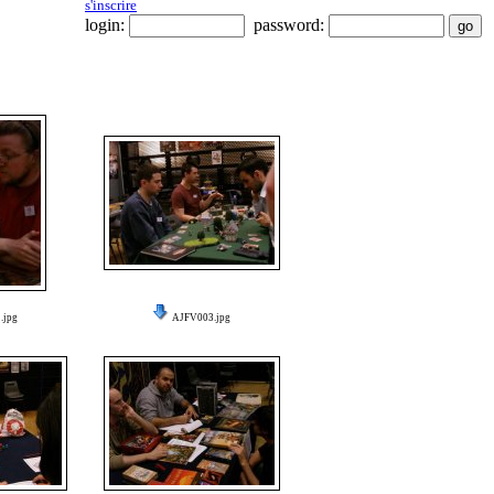
s'inscrire
login:
password:
.jpg
AJFV003.jpg