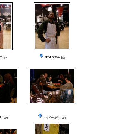
3.jpg
FEDEGN004.jpg
001.jpg
ForgeSonge002.jpg