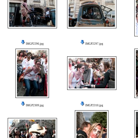
IMGP2296.jpg
IMGP2297.jpg
IMGP2309.jpg
IMGP2310.jpg