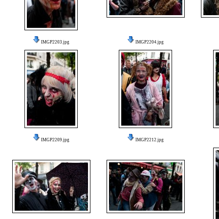
IMGP2203.jpg
IMGP2204.jpg
IMGP2209.jpg
IMGP2212.jpg