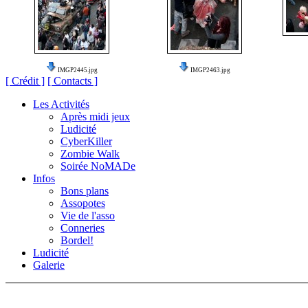
IMGP2445.jpg
IMGP2463.jpg
[ Crédit ]
[ Contacts ]
Les Activités
Après midi jeux
Ludicité
CyberKiller
Zombie Walk
Soirée NoMADe
Infos
Bons plans
Assopotes
Vie de l'asso
Conneries
Bordel!
Ludicité
Galerie