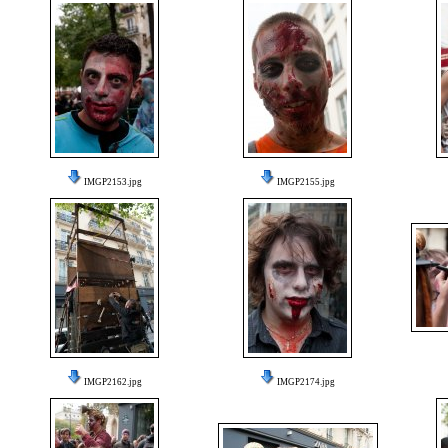
IMGP2153.jpg
IMGP2155.jpg
IMGP2162.jpg
IMGP2174.jpg