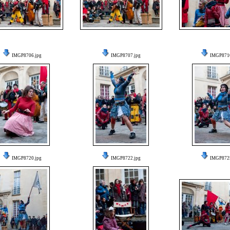
IMGP8706.jpg
IMGP8707.jpg
IMGP8710
IMGP8720.jpg
IMGP8722.jpg
IMGP8725