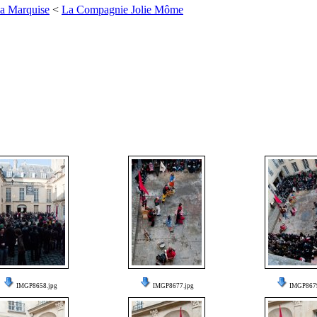
La Marquise
<
La Compagnie Jolie Môme
IMGP8658.jpg
IMGP8677.jpg
IMGP8679