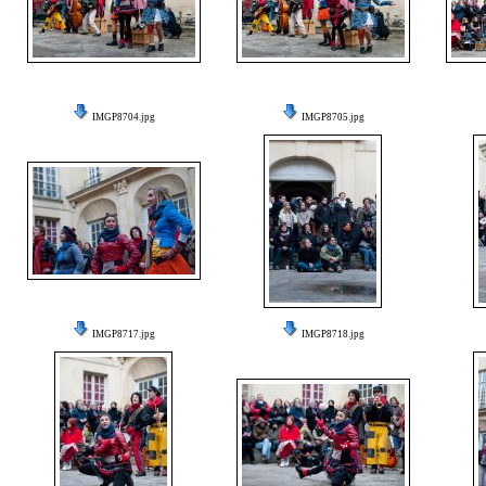
IMGP8704.jpg
IMGP8705.jpg
IMGP8717.jpg
IMGP8718.jpg