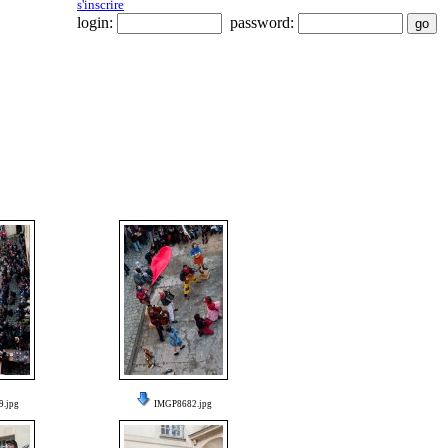
s'inscrire
login:
password:
.jpg
IMGP8682.jpg