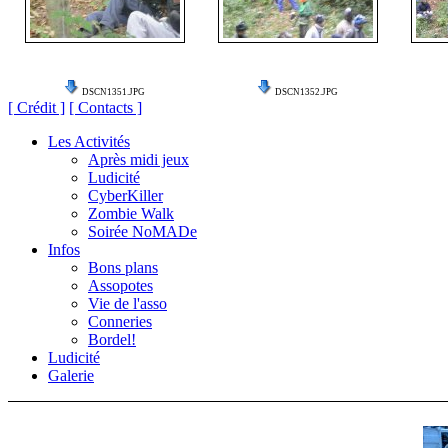
DSCN1351.JPG
DSCN1352.JPG
[ Crédit ]
[ Contacts ]
Les Activités
Après midi jeux
Ludicité
CyberKiller
Zombie Walk
Soirée NoMADe
Infos
Bons plans
Assopotes
Vie de l'asso
Conneries
Bordel!
Ludicité
Galerie