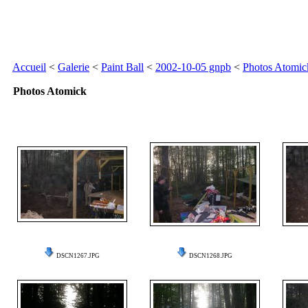
Accueil
<
Galerie
<
Paint Ball
<
2002-10-05 gnpb
<
Photos Atomic
Photos Atomick
DSCN1267.JPG
DSCN1268.JPG