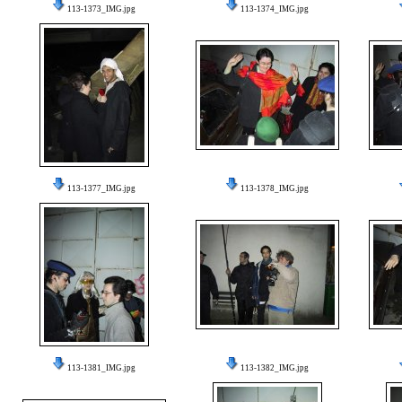
113-1373_IMG.jpg
113-1374_IMG.jpg
113-1377_IMG.jpg
113-1378_IMG.jpg
113-1381_IMG.jpg
113-1382_IMG.jpg