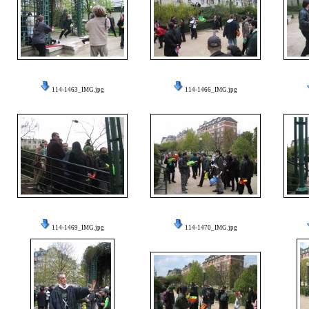
114-1463_IMG.jpg
114-1466_IMG.jpg
114-1469_IMG.jpg
114-1470_IMG.jpg