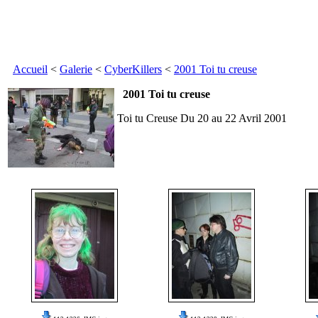
Accueil
<
Galerie
<
CyberKillers
<
2001 Toi tu creuse
2001 Toi tu creuse
Toi tu Creuse Du 20 au 22 Avril 2001