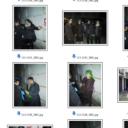
113-1336_IMG.jpg
113-1338_IMG.jpg
113-1341_IMG.jpg
113-1342_IMG.jpg
113-1346_IMG.jpg
113-1348_IMG.jpg