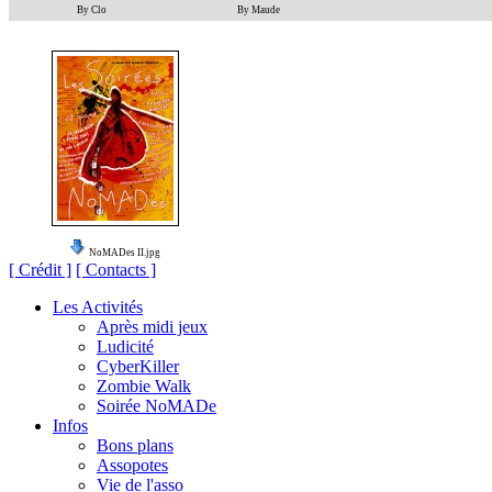
By Clo
By Maude
NoMADes II.jpg
[ Crédit ]
[ Contacts ]
Les Activités
Après midi jeux
Ludicité
CyberKiller
Zombie Walk
Soirée NoMADe
Infos
Bons plans
Assopotes
Vie de l'asso