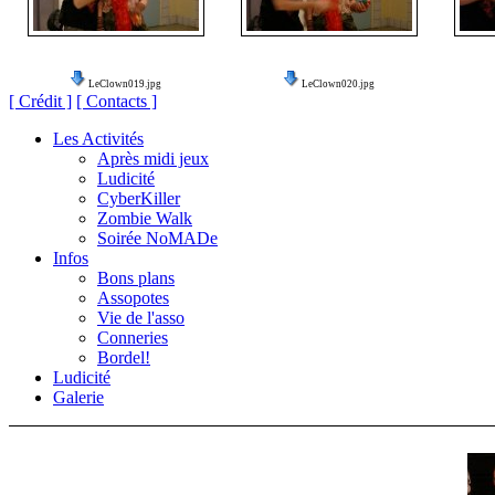
LeClown019.jpg
LeClown020.jpg
[ Crédit ]
[ Contacts ]
Les Activités
Après midi jeux
Ludicité
CyberKiller
Zombie Walk
Soirée NoMADe
Infos
Bons plans
Assopotes
Vie de l'asso
Conneries
Bordel!
Ludicité
Galerie