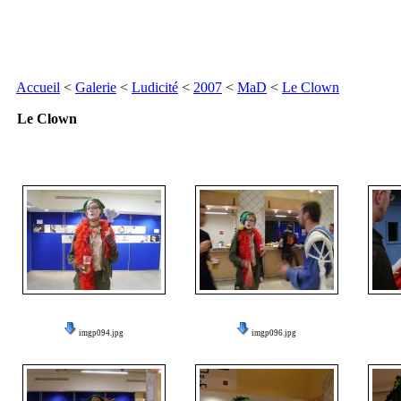
Accueil
<
Galerie
<
Ludicité
<
2007
<
MaD
<
Le Clown
Le Clown
imgp094.jpg
imgp096.jpg