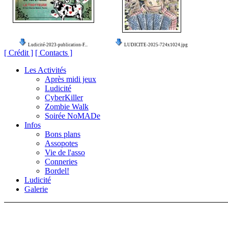
Ludicité-2023-publication-F...
LUDICITE-2025-724x1024.jpg
[ Crédit ]
[ Contacts ]
Les Activités
Après midi jeux
Ludicité
CyberKiller
Zombie Walk
Soirée NoMADe
Infos
Bons plans
Assopotes
Vie de l'asso
Conneries
Bordel!
Ludicité
Galerie