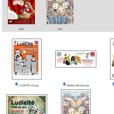
2022
2025
LUDICITE web.jpg
Bandeau FBvdiplo.jpg