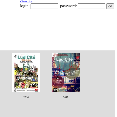
s'inscrire
login:
password:
2014
2018