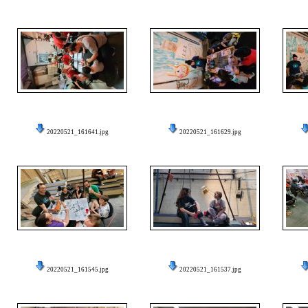
20220521_161641.jpg
20220521_161629.jpg
20220521_161545.jpg
20220521_161537.jpg