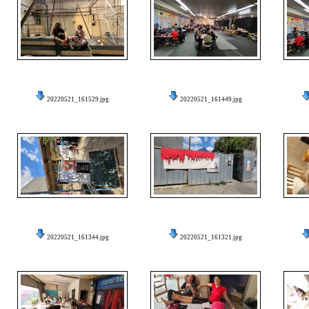
20220521_161529.jpg
20220521_161449.jpg
20220521_161344.jpg
20220521_161321.jpg