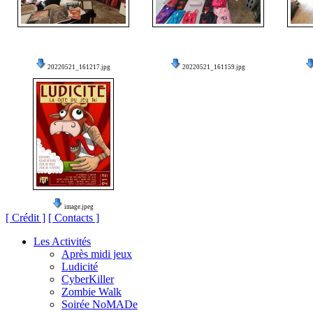
20220521_161217.jpg
20220521_161159.jpg
image.jpeg
[ Crédit ]
[ Contacts ]
Les Activités
Après midi jeux
Ludicité
CyberKiller
Zombie Walk
Soirée NoMADe