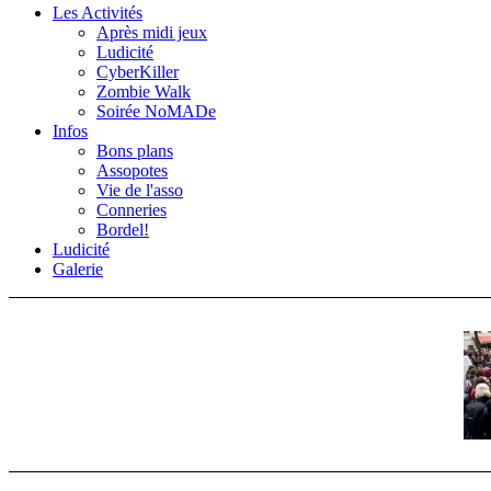
Les Activités
Après midi jeux
Ludicité
CyberKiller
Zombie Walk
Soirée NoMADe
Infos
Bons plans
Assopotes
Vie de l'asso
Conneries
Bordel!
Ludicité
Galerie