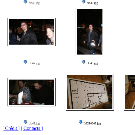
clo38.jpg
clo39.jpg
clo42.jpg
clo43.jpg
clo46.jpg
IMGP0005.jpg
[ Crédit ]
[ Contacts ]