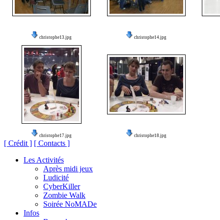
christophe13.jpg
christophe14.jpg
christophe17.jpg
christophe18.jpg
[ Crédit ]
[ Contacts ]
Les Activités
Après midi jeux
Ludicité
CyberKiller
Zombie Walk
Soirée NoMADe
Infos