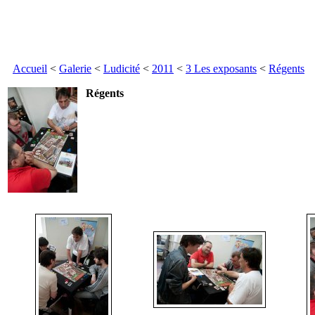
Accueil
<
Galerie
<
Ludicité
<
2011
<
3 Les exposants
<
Régents
Régents