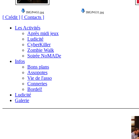
IMGP4455.jpg
IMGP4531.jpg
[ Crédit ]
[ Contacts ]
Les Activités
Après midi jeux
Ludicité
CyberKiller
Zombie Walk
Soirée NoMADe
Infos
Bons plans
Assopotes
Vie de l'asso
Conneries
Bordel!
Ludicité
Galerie