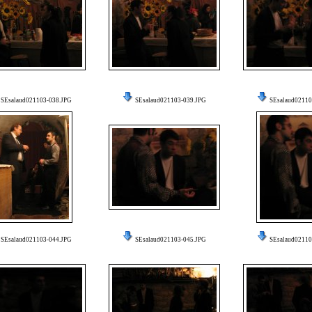
SEsalaud021103-038.JPG
SEsalaud021103-039.JPG
SEsalaud02110
SEsalaud021103-044.JPG
SEsalaud021103-045.JPG
SEsalaud02110