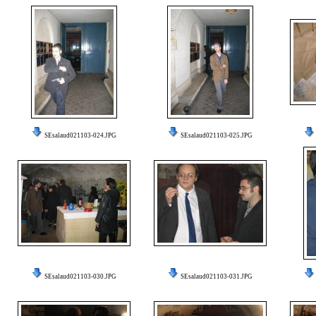
SEsalaud021103-024.JPG
SEsalaud021103-025.JPG
SEsalaud021103-030.JPG
SEsalaud021103-031.JPG