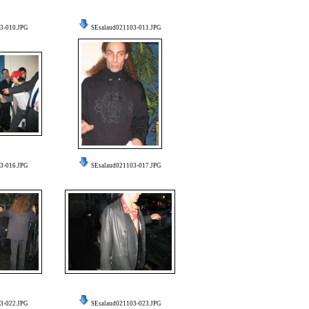
3-010.JPG
SEsalaud021103-011.JPG
3-016.JPG
SEsalaud021103-017.JPG
3-022.JPG
SEsalaud021103-023.JPG