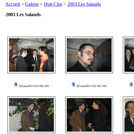
Accueil
<
Galerie
<
Huit Clos
<
2003 Les Salauds
2003 Les Salauds
SEsalaud021103-000.JPG
SEsalaud021103-001.JPG