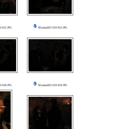
3-052.JPG
SEsalaud021103-053.JPG
3-058.JPG
SEsalaud021103-059.JPG