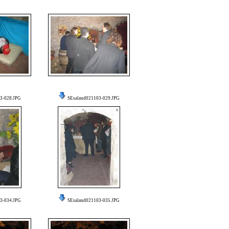
3-028.JPG
SEsalaud021103-029.JPG
3-034.JPG
SEsalaud021103-035.JPG