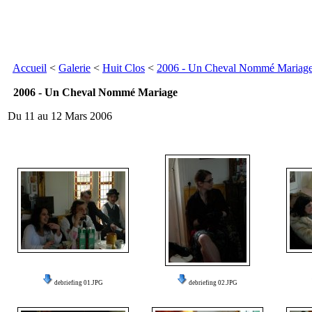
Accueil
<
Galerie
<
Huit Clos
<
2006 - Un Cheval Nommé Mariag
2006 - Un Cheval Nommé Mariage
Du 11 au 12 Mars 2006
debriefing 01.JPG
debriefing 02.JPG