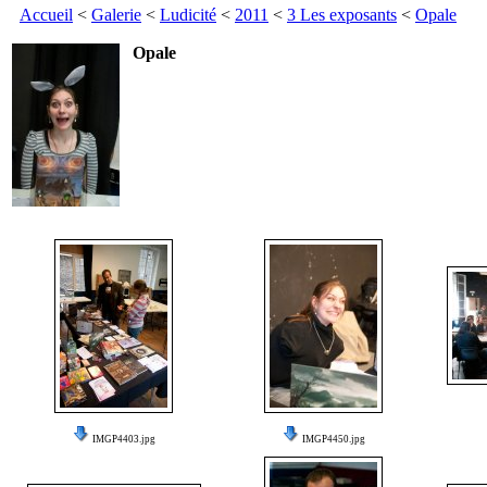
Accueil
<
Galerie
<
Ludicité
<
2011
<
3 Les exposants
<
Opale
Opale
IMGP4403.jpg
IMGP4450.jpg