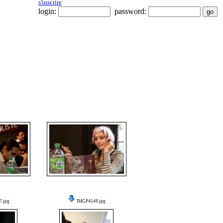
s'inscrire
login:
password:
.jpg
IMGP4548.jpg