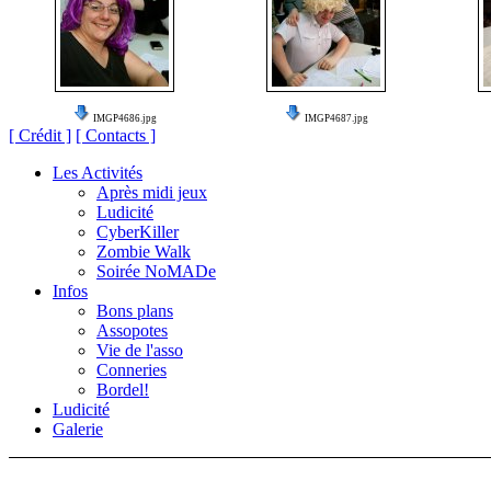
IMGP4686.jpg
IMGP4687.jpg
[ Crédit ]
[ Contacts ]
Les Activités
Après midi jeux
Ludicité
CyberKiller
Zombie Walk
Soirée NoMADe
Infos
Bons plans
Assopotes
Vie de l'asso
Conneries
Bordel!
Ludicité
Galerie