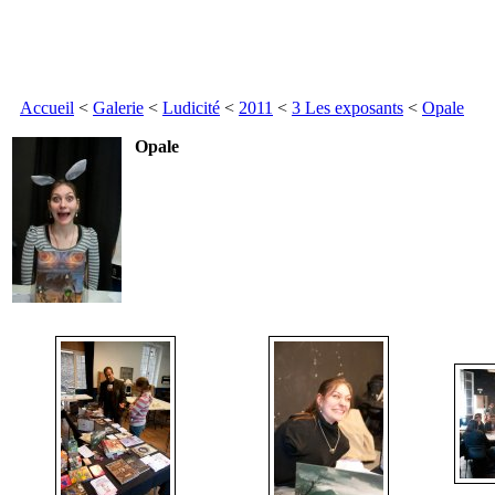
Accueil
<
Galerie
<
Ludicité
<
2011
<
3 Les exposants
<
Opale
Opale