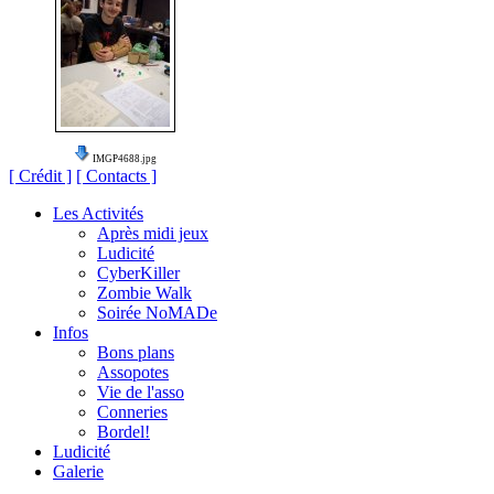
IMGP4688.jpg
[ Crédit ]
[ Contacts ]
Les Activités
Après midi jeux
Ludicité
CyberKiller
Zombie Walk
Soirée NoMADe
Infos
Bons plans
Assopotes
Vie de l'asso
Conneries
Bordel!
Ludicité
Galerie