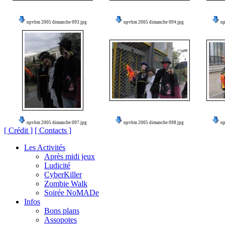
npvbm 2005 dimanche 093.jpg
npvbm 2005 dimanche 094.jpg
n
npvbm 2005 dimanche 097.jpg
npvbm 2005 dimanche 098.jpg
n
[ Crédit ]
[ Contacts ]
Les Activités
Après midi jeux
Ludicité
CyberKiller
Zombie Walk
Soirée NoMADe
Infos
Bons plans
Assopotes