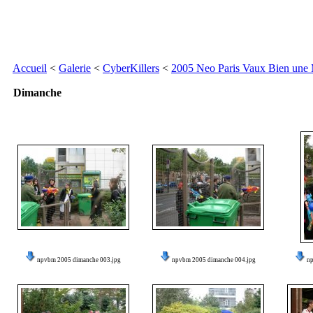
Accueil
<
Galerie
<
CyberKillers
<
2005 Neo Paris Vaux Bien une
Dimanche
npvbm 2005 dimanche 003.jpg
npvbm 2005 dimanche 004.jpg
n