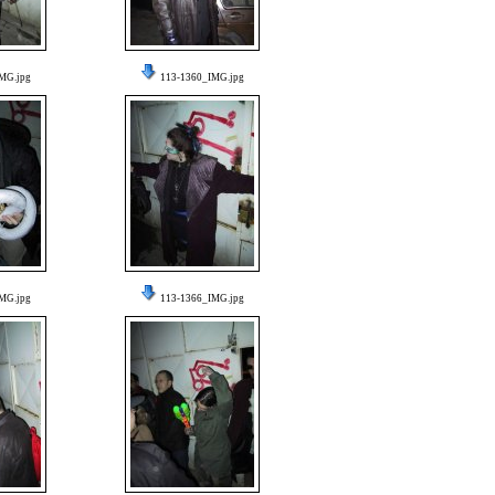
MG.jpg
113-1360_IMG.jpg
MG.jpg
113-1366_IMG.jpg