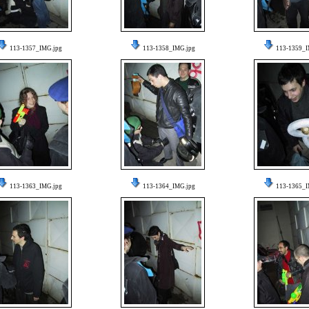
113-1357_IMG.jpg
113-1358_IMG.jpg
113-1359_I
113-1363_IMG.jpg
113-1364_IMG.jpg
113-1365_I