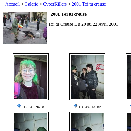
Accueil
<
Galerie
<
CyberKillers
<
2001 Toi tu creuse
2001 Toi tu creuse
Toi tu Creuse Du 20 au 22 Avril 2001
113-1336_IMG.jpg
113-1338_IMG.jpg