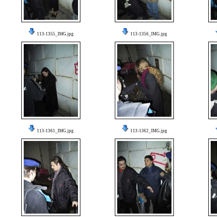
113-1355_IMG.jpg
113-1356_IMG.jpg
113-1361_IMG.jpg
113-1362_IMG.jpg