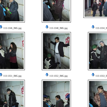
113-1346_IMG.jpg
113-1348_IMG.jpg
113-1334_I
113-1351_IMG.jpg
113-1352_IMG.jpg
113-1353_I