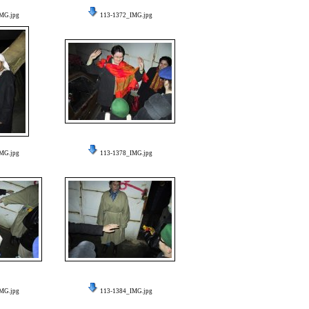
MG.jpg
113-1372_IMG.jpg
MG.jpg
113-1378_IMG.jpg
MG.jpg
113-1384_IMG.jpg