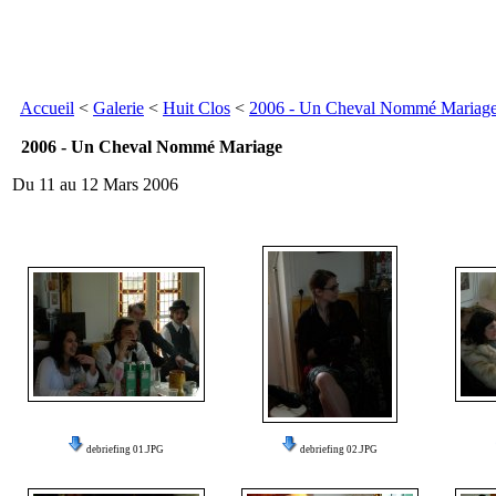
Accueil
<
Galerie
<
Huit Clos
<
2006 - Un Cheval Nommé Mariag
2006 - Un Cheval Nommé Mariage
Du 11 au 12 Mars 2006
debriefing 01.JPG
debriefing 02.JPG