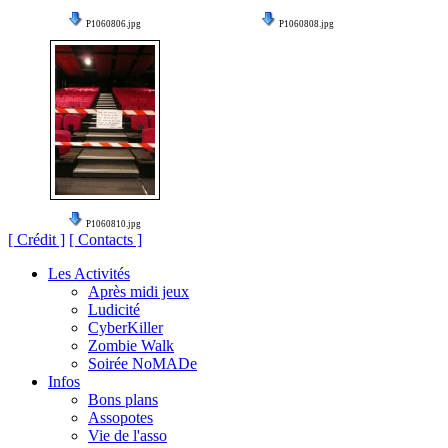
P1060806.jpg
P1060808.jpg
P1060810.jpg
[ Crédit ]
[ Contacts ]
Les Activités
Après midi jeux
Ludicité
CyberKiller
Zombie Walk
Soirée NoMADe
Infos
Bons plans
Assopotes
Vie de l'asso