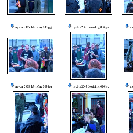
npvbm 2005 debriefing 085.jpg
npvbm 2005 debriefing 086.jpg
np
npvbm 2005 debriefing 089.jpg
npvbm 2005 debriefing 090.jpg
np