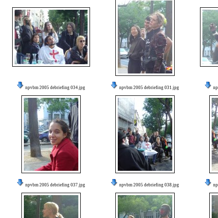
npvbm 2005 debriefing 034.jpg
npvbm 2005 debriefing 031.jpg
np
npvbm 2005 debriefing 037.jpg
npvbm 2005 debriefing 038.jpg
np