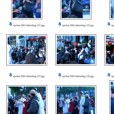
npvbm 2005 debriefing 121.jpg
npvbm 2005 debriefing 122.jpg
np
npvbm 2005 debriefing 125.jpg
npvbm 2005 debriefing 126.jpg
np