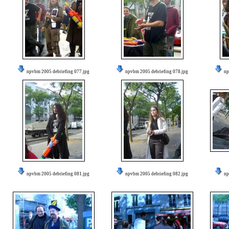
npvbm 2005 debriefing 077.jpg
npvbm 2005 debriefing 078.jpg
np
npvbm 2005 debriefing 081.jpg
npvbm 2005 debriefing 082.jpg
np