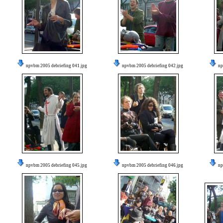
npvbm 2005 debriefing 041.jpg
npvbm 2005 debriefing 042.jpg
np
npvbm 2005 debriefing 045.jpg
npvbm 2005 debriefing 046.jpg
np