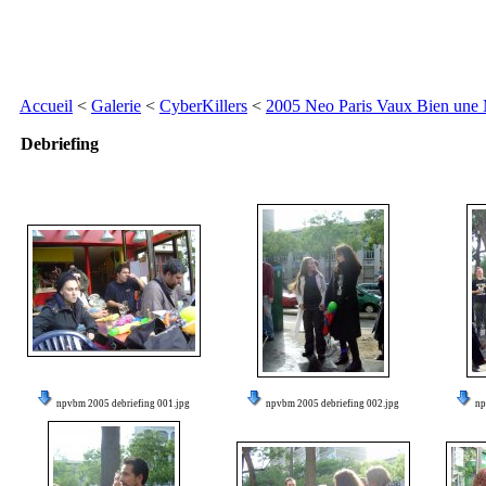
Accueil
<
Galerie
<
CyberKillers
<
2005 Neo Paris Vaux Bien une
Debriefing
npvbm 2005 debriefing 001.jpg
npvbm 2005 debriefing 002.jpg
np