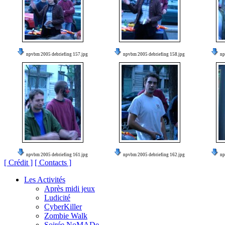
npvbm 2005 debriefing 157.jpg
npvbm 2005 debriefing 158.jpg
np
npvbm 2005 debriefing 161.jpg
npvbm 2005 debriefing 162.jpg
np
[ Crédit ]
[ Contacts ]
Les Activités
Après midi jeux
Ludicité
CyberKiller
Zombie Walk
Soirée NoMADe