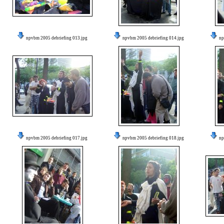
npvbm 2005 debriefing 013.jpg
npvbm 2005 debriefing 014.jpg
np
npvbm 2005 debriefing 017.jpg
npvbm 2005 debriefing 018.jpg
np