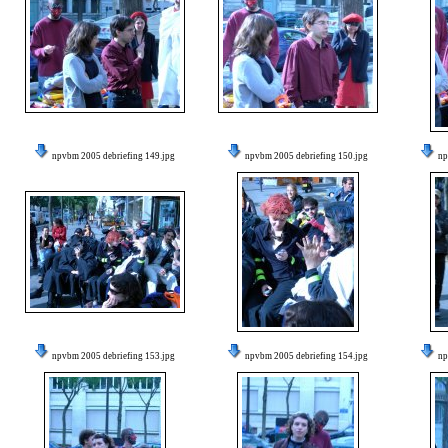
npvbm 2005 debriefing 149.jpg
npvbm 2005 debriefing 150.jpg
np
npvbm 2005 debriefing 153.jpg
npvbm 2005 debriefing 154.jpg
np