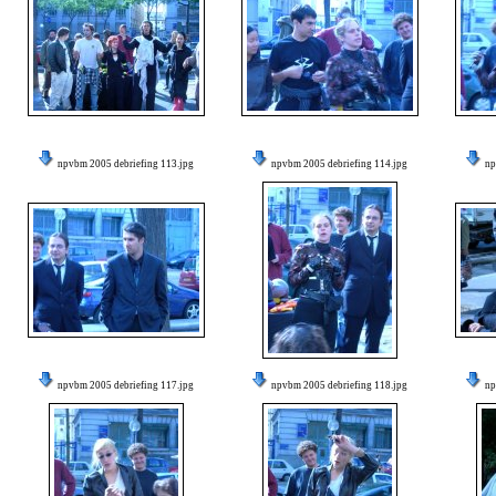
npvbm 2005 debriefing 113.jpg
npvbm 2005 debriefing 114.jpg
np
npvbm 2005 debriefing 117.jpg
npvbm 2005 debriefing 118.jpg
np