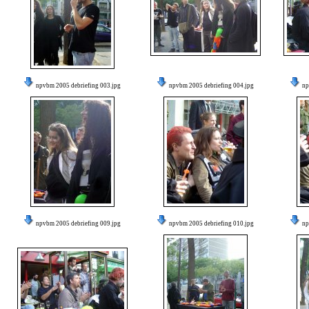
npvbm 2005 debriefing 003.jpg
npvbm 2005 debriefing 004.jpg
np
npvbm 2005 debriefing 009.jpg
npvbm 2005 debriefing 010.jpg
np