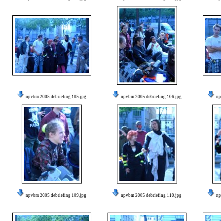
npvbm 2005 debriefing 105.jpg
npvbm 2005 debriefing 106.jpg
np
npvbm 2005 debriefing 109.jpg
npvbm 2005 debriefing 110.jpg
np