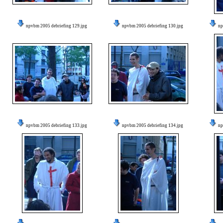
npvbm 2005 debriefing 129.jpg
npvbm 2005 debriefing 130.jpg
np
npvbm 2005 debriefing 133.jpg
npvbm 2005 debriefing 134.jpg
np