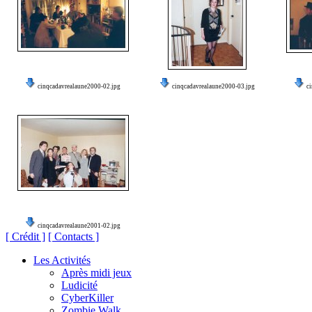
cinqcadavrealaune2000-02.jpg
cinqcadavrealaune2000-03.jpg
c
cinqcadavrealaune2001-02.jpg
[ Crédit ]
[ Contacts ]
Les Activités
Après midi jeux
Ludicité
CyberKiller
Zombie Walk