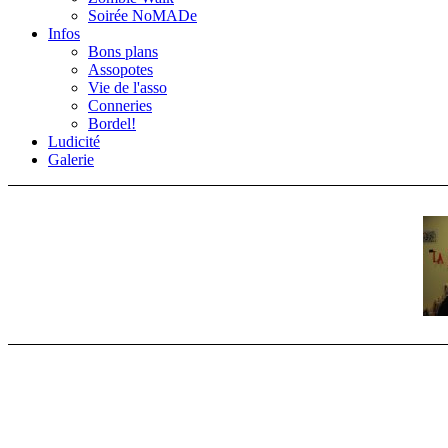
Soirée NoMADe
Infos
Bons plans
Assopotes
Vie de l'asso
Conneries
Bordel!
Ludicité
Galerie